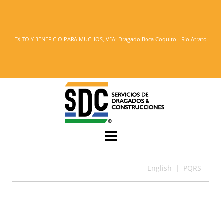
EXITO Y BENEFICIO PARA MUCHOS, VEA: Dragado Boca Coquito - Río Atrato
English
|
PQRS