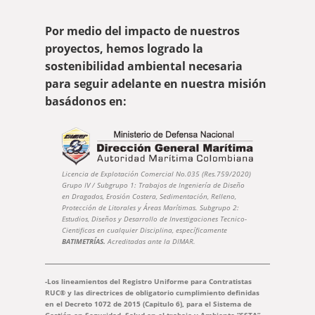
Por medio del impacto de nuestros
proyectos, hemos logrado la
sostenibilidad ambiental necesaria
para seguir adelante en nuestra misión
basádonos en:
Licencia de Explotación Comercial No.035 (Res.759/2020)
Grupo IV / Subgrupo 1: Trabajos de Ingeniería de Diseño
en Dragados, Erosión Costera, Sedimentación, Relleno,
Protección de Litorales y Áreas Marítimas. Subgrupo 2:
Estudios, Diseños y Desarrollo de Investigaciones Tecnico-
Cientificas en cualquier Disciplina, específicamente
BATIMETRÍAS.
Acreditadas ante la DIMAR.
-Los lineamientos del Registro Uniforme para Contratistas
RUC® y las directrices de obligatorio cumplimiento definidas
en el Decreto 1072 de 2015 (Capitulo 6), para el Sistema de
Gestión en Seguridad, Salud en el trabajo y Ambiente “SSTA”,