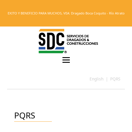
EXITO Y BENEFICIO PARA MUCHOS, VEA: Dragado Boca Coquito - Río Atrato
English
|
PQRS
PQRS